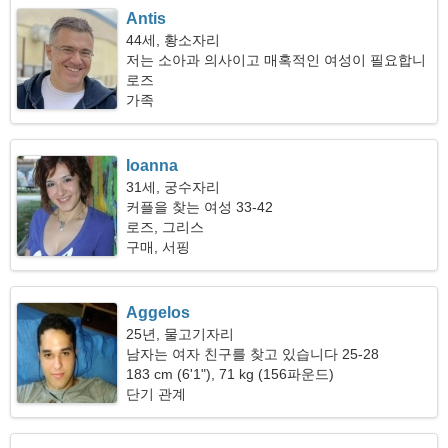
Antis
44세, 황소자리
저는 소아과 의사이고 매혹적인 여성이 필요합니
다
로즈
가족
Ioanna
31세, 궁수자리
커플을 찾는 여성 33-42
로즈, 그리스
구매, 서핑
Aggelos
25년, 물고기자리
남자는 여자 친구를 찾고 있습니다 25-28
183 cm (6'1"), 71 kg (156파운드)
단기 관계