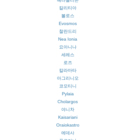
헤라클리온
칼리티아
볼로스
Evosmos
찰란드리
Nea Ionia
요아니나
세레스
로즈
칼라마타
아그리니오
코모티니
Pylaia
Cholargos
야니차
Kaisariani
Oraiokastro
에데사