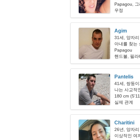
Papagou, 
우정
Agim
31세, 양자리
아내를 찾는
Papagou
핸드볼, 필
Pantelis
41세, 쌍둥
나는 사교적인
하고 있습니
180 cm (5'1
실제 관계
Charitini
26년, 양자리
이상적인 여