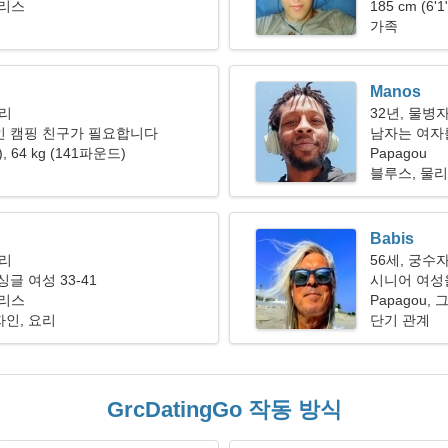
그리스
185 cm (6'
가족
Manos
자리
32년, 물병
인 캠핑 친구가 필요합니다
남자는 여자를
"), 64 kg (141파운드)
Papagou
블루스, 물
Babis
자리
56세, 궁수
글 여성 33-41
시니어 여성
그리스
Papagou,
인, 요리
단기 관계
GrcDatingGo 작동 방식