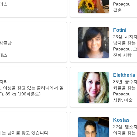
그리스
Papagou
결혼
Fotini
23살, 사자
 싱글남
남자를 찾는 
Papagou,
라테스
진짜 사랑
Eleftheria
이자리
35년, 궁수
 여성을 찾고 있는 클리닉에서 일
커플을 찾는
다
1"), 89 kg (196파운드)
Papagou
사랑, 미술
Kostas
22살, 염소
자는 남자를 찾고 있습니다
여자를 찾는 